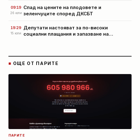
Спад на цените на плодовете и
09:19
зеленчуците според ДКСБТ
26 юли
Депутати настояват за по-високи
19:29
социални плащания и запазване на
15 юли
осигуровките до края на годината
■
ОЩЕ ОТ ПАРИТЕ
ПАРИТЕ