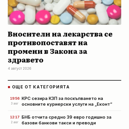
Вносители на лекарства се
противопоставят на
промени в Закона за
здравето
4 август 2026
■
ОЩЕ ОТ КАТЕГОРИЯТА
КРС сезира КЗП за поскъпването на
19:56
основните куриерски услуги на „Еконт“
3 авг
БНБ отчита средно 39 евро годишно за
12:17
базови банкови такси и преводи
2 авг