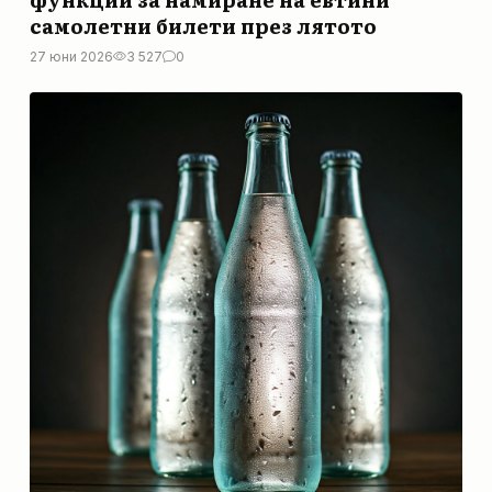
самолетни билети през лятото
27 юни 2026
3 527
0