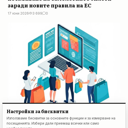
заради новите правила на ЕС
17 юни 2026
3 699
0
Настройки за бисквитки
Използваме бисквитки за основните функции и за измерване на
ПАРИТЕ
Край на евтините покупки: Нови
посещенията. Избери дали приемаш всички или само