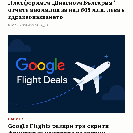
Платформата „Диагноза България“
отчете аномалии за над 605 млн. лева в
здравеопазването
8 юли 2026
2 566
0
ПАРИТЕ
Google Flights разкри три скрити
функции за намиране на евтини