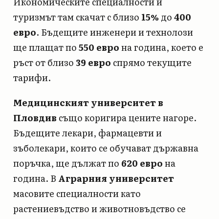
Икономическите специалности и
туризмът там скачат с близо
15%
до
400
евро
. Бъдещите инженери и технолози
ще плащат по
550 евро
на година, което е
ръст от близо
39 евро
спрямо текущите
тарифи.
Медицинският университет в
Пловдив
също коригира цените нагоре.
Бъдещите лекари, фармацевти и
зъболекари, които се обучават държавна
поръчка, ще дължат по
620 евро
на
година. В
Аграрния университет
масовите специалности като
растениевъдство и животновъдство се