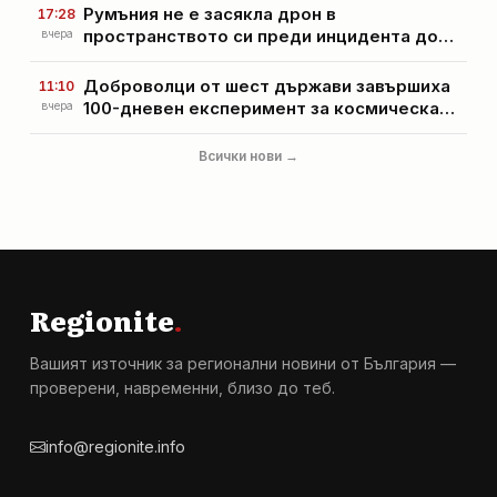
Румъния не е засякла дрон в
17:28
пространството си преди инцидента до
вчера
българската граница
Доброволци от шест държави завършиха
11:10
100-дневен експеримент за космическа
вчера
изолация в Кьолн
Всички нови →
Regionite
.
Вашият източник за регионални новини от България —
проверени, навременни, близо до теб.
info@regionite.info