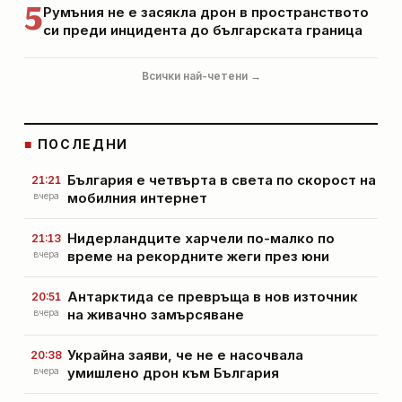
5
Румъния не е засякла дрон в пространството
си преди инцидента до българската граница
Всички най-четени →
■
ПОСЛЕДНИ
България е четвърта в света по скорост на
21:21
мобилния интернет
вчера
Нидерландците харчели по-малко по
21:13
време на рекордните жеги през юни
вчера
Антарктида се превръща в нов източник
20:51
на живачно замърсяване
вчера
Украйна заяви, че не е насочвала
20:38
умишлено дрон към България
вчера