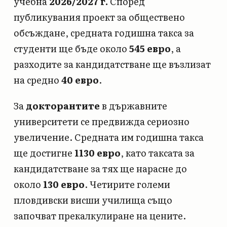
учебна
2026/2027 г.
Според
публикувания проект за обществено
обсъждане, средната годишна такса за
студенти ще бъде около
545 евро
, а
разходите за кандидатстване ще възлизат
на средно
40 евро
.
За
докторантите
в държавните
университети се предвижда сериозно
увеличение. Средната им годишна такса
ще достигне
1130 евро
, като таксата за
кандидатстване за тях ще нарасне до
около
130 евро
. Четирите големи
пловдивски висши училища също
започват прекалкулиране на цените.