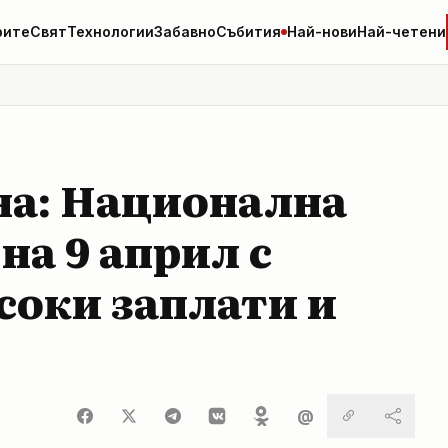
рите
Свят
Технологии
Забавно
Събития
Най-нови
Най-четени
на: Национална
на 9 април с
соки заплати и
@