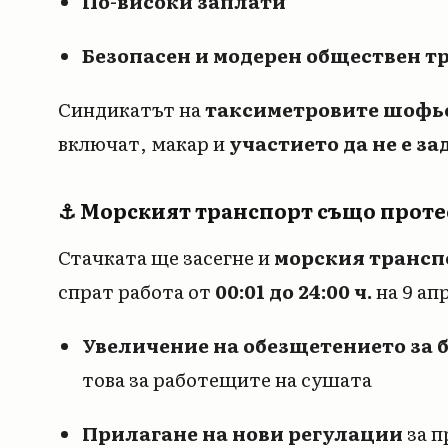
По-високи заплати
Безопасен и модерен обществен т
Синдикатът на
таксиметровите шофь
включат, макар и
участието да не е з
⚓ Морският транспорт също проте
Стачката ще засегне и
морския трансп
спрат работа от
00:01 до 24:00 ч.
на 9 ап
Увеличение на обезщетението за 
това за работещите на сушата
Прилагане на нови регулации
за п