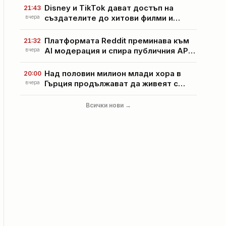
Disney и TikTok дават достъп на
21:43
създателите до хитови филми и
вчера
сериали
Платформата Reddit преминава към
21:32
AI модерация и спира публичния API
вчера
достъп
Над половин милион млади хора в
20:00
Гърция продължават да живеят с
вчера
родителите си
Всички нови →