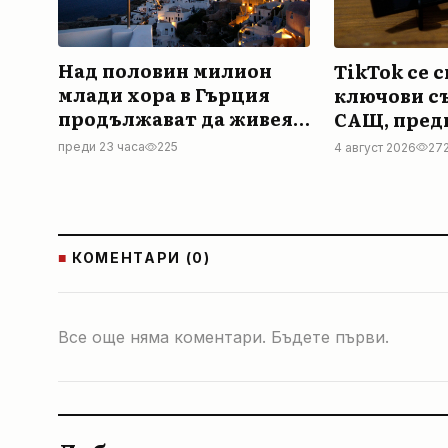
Над половин милион
TikTok се 
млади хора в Гърция
ключови съ
продължават да живеят
САЩ, преди
с родителите си
до жури
преди 23 часа
225
4 август 2026
27
■
КОМЕНТАРИ (0)
Все още няма коментари. Бъдете първи.