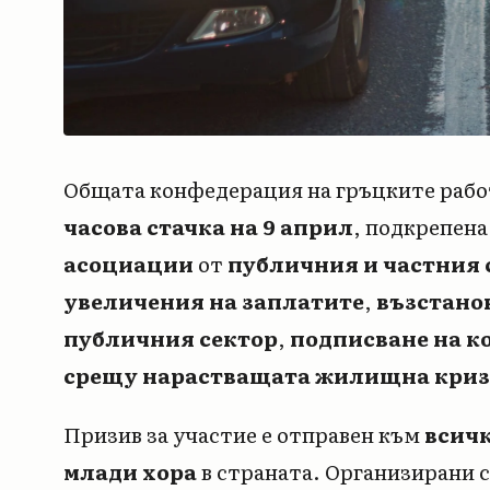
Общата конфедерация на гръцките рабо
часова стачка на 9 април
, подкрепена
асоциации
от
публичния и частния 
увеличения на заплатите
,
възстанов
публичния сектор
,
подписване на к
срещу нарастващата жилищна криз
Призив за участие е отправен към
всичк
млади хора
в страната. Организирани 