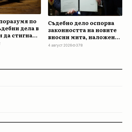
споразумя по
Съдебно дело оспорва
дебни дела в
законността на новите
 да стигнат
вносни мита, наложени
от Доналд Тръмп
2
4 август 2026
378