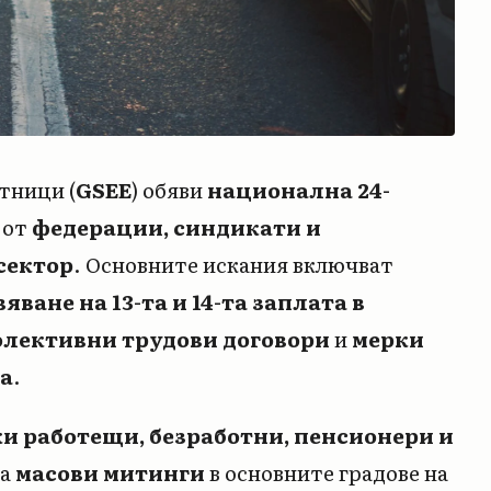
тници (
GSEE
) обяви
национална 24-
 от
федерации, синдикати и
сектор
. Основните искания включват
яване на 13-та и 14-та заплата в
олективни трудови договори
и
мерки
а
.
и работещи, безработни, пенсионери и
са
масови митинги
в основните градове на