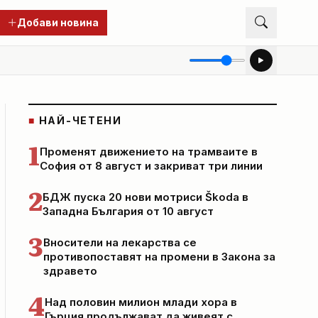
Добави новина
■
НАЙ-ЧЕТЕНИ
1
Променят движението на трамваите в
София от 8 август и закриват три линии
2
БДЖ пуска 20 нови мотриси Škoda в
Западна България от 10 август
3
Вносители на лекарства се
противопоставят на промени в Закона за
здравето
4
Над половин милион млади хора в
Гърция продължават да живеят с