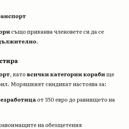
ранспорт
ори
също приканва членовете си да се
адължително
.
стира
орт
, като
всички категории кораби
ще
рил. Моряшкият синдикат настоява за:
безработица
от 350 евро до равнището на
равоимащите на обезщетения