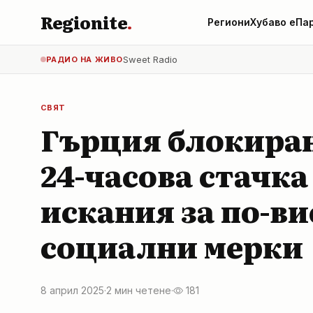
Regionite
.
Региони
Хубаво е
Па
Sweet Radio
РАДИО НА ЖИВО
СВЯТ
Гърция блокира
24-часова стачка 
искания за по-ви
социални мерки
8 април 2025
·
2 мин четене
·
181