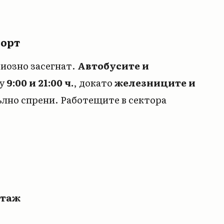
порт
иозно засегнат.
Автобусите и
ду
9:00 и 21:00 ч.
, докато
железниците и
лно спрени. Работещите в сектора
стаж