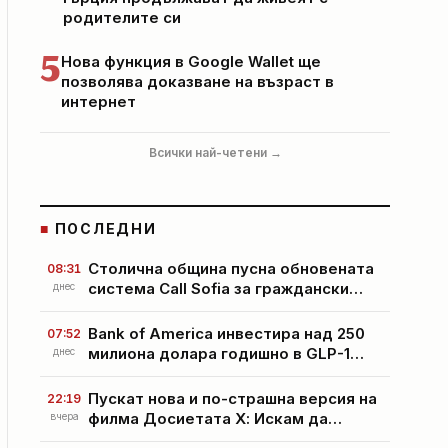
родителите си
5
Нова функция в Google Wallet ще
позволява доказване на възраст в
интернет
Всички най-четени →
■
ПОСЛЕДНИ
Столична община пусна обновената
08:31
система Call Sofia за граждански
днес
сигнали
Bank of America инвестира над 250
07:52
милиона долара годишно в GLP-1
днес
лекарства за служителите си
Пускат нова и по-страшна версия на
22:19
филма Досиетата Х: Искам да
вчера
повярвам