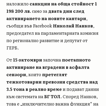
наложило
санкции на обща стойност 1
198 200 лв.
само за
двата дни след
активирането на новите кантари
,
съобщи във Facebook
Николай Нанков
,
председател на парламентарната комисия
по регионално развитие и депутат от
ГЕРБ.
От
15 октомври
започна
поетапното
активиране на вградени в асфалта
сензори
, които
претеглят
тежкотоварни превозни средства над
3.5 тона в реално време
и подават данни
към системата на
БГ ТОЛ
. Според Нанков,
това е „изключително важна функция“ на