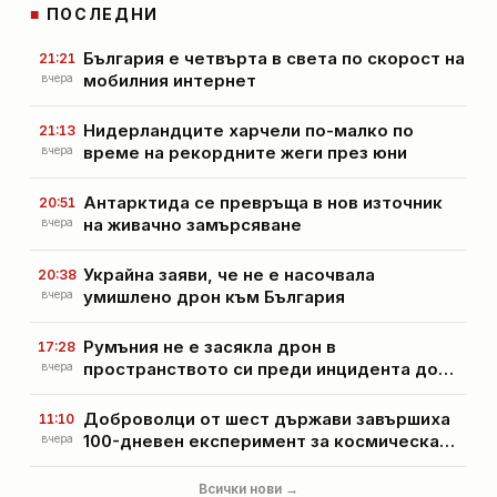
■
ПОСЛЕДНИ
България е четвърта в света по скорост на
21:21
мобилния интернет
вчера
Нидерландците харчели по-малко по
21:13
време на рекордните жеги през юни
вчера
Антарктида се превръща в нов източник
20:51
на живачно замърсяване
вчера
Украйна заяви, че не е насочвала
20:38
умишлено дрон към България
вчера
Румъния не е засякла дрон в
17:28
пространството си преди инцидента до
вчера
българската граница
Доброволци от шест държави завършиха
11:10
100-дневен експеримент за космическа
вчера
изолация в Кьолн
Всички нови →