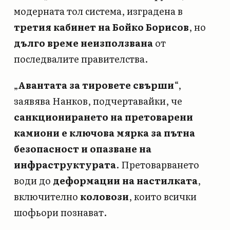
модерната тол система, изградена в
третия кабинет на Бойко Борисов
, но
дълго време неизползвана
от
последвалите правителства.
„
Авантата за тировете свърши
“,
заявява Нанков, подчертавайки, че
санкционирането на претоварени
камиони е ключова мярка за пътна
безопасност и опазване на
инфраструктурата
. Претоварването
води до
деформации на настилката
,
включително
коловози
, които всички
шофьори познават.