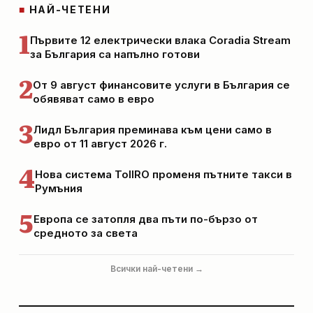
■
НАЙ-ЧЕТЕНИ
1
Първите 12 електрически влака Coradia Stream
за България са напълно готови
2
От 9 август финансовите услуги в България се
обявяват само в евро
3
Лидл България преминава към цени само в
евро от 11 август 2026 г.
4
Нова система TollRO променя пътните такси в
Румъния
5
Европа се затопля два пъти по-бързо от
средното за света
Всички най-четени →