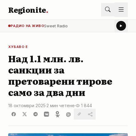
Regionite
.
Sweet Radio
РАДИО НА ЖИВО
ХУБАВО Е
Над 1.1 млн. лв.
санкции за
претоварени тирове
само за два дни
18 октомври 2025
·
2 мин четене
·
1 844
@