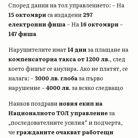
Според данни на тол управлението: – На
15 октомври
са издадени
297
електронни фиша
– На
16 октомври
–
147 фиша
Нарушителите имат
14 дни
за плащане на
компенсаторна такса от 1200 лв.
, след
което фишът се анулира. Ако не платят, се
налага: –
3000 лв. глоба
за първо
нарушение –
4000 лв.
за всяко следващо
Нанков поздрави
новия екип на
Националното ТОЛ управление
за
„последователните усилия“ и подчерта,
че
гражданите очакват работещи